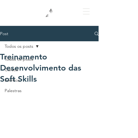
Login
Post
Todos os posts
Treinamento
Todos os posts
Desenvolvimento das
Cursos
Soft Skills
Eventos
Palestras