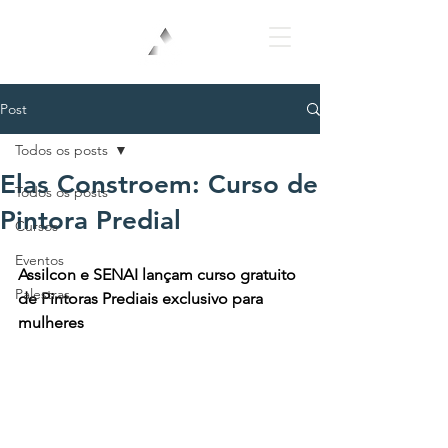
Login
Post
Todos os posts
Elas Constroem: Curso de
Todos os posts
Pintora Predial
Cursos
Eventos
Assilcon e SENAI lançam curso gratuito 
Palestras
de Pintoras Prediais exclusivo para 
mulheres