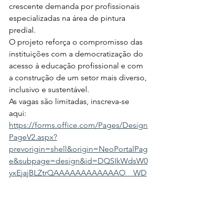
crescente demanda por profissionais 
especializadas na área de pintura 
predial.
O projeto reforça o compromisso das 
instituições com a democratização do 
acesso à educação profissional e com 
a construção de um setor mais diverso, 
inclusivo e sustentável.
As vagas são limitadas, inscreva-se 
aqui: 
https://forms.office.com/Pages/Design
PageV2.aspx?
prevorigin=shell&origin=NeoPortalPag
e&subpage=design&id=DQSIkWdsW0
yxEjajBLZtrQAAAAAAAAAAAAO__WD
PhdFUNVFaV002WFhKQlJSMFdRRE5a
Mjg2TlJXUC4u